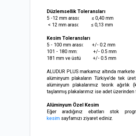
Düzlemsellik Toleransları
5 -12 mm arası: ≤ 0,40 mm
< 12 mm arası: ≤ 0,13 mm
Kesim Toleransları
5 - 100 mm arası: +/- 0.2 mm
101 - 180 mm: +/- 0.5 mm
181 mm ve üstü +/- 0.5 mm
ALUDUR PLUS markamız altında markete 
alüminyum plakaların Türkiye’de tek üre
alüminyum plakalarımız teorik ağırlık (k
taşlanmış plakalarımız ise adet üzerinden fi
Alüminyum Özel Kesim
Eğer aradığınız ebatları stok prog
kesim
sayfamızı ziyaret ediniz.