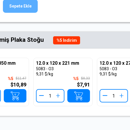
Sepete Ekle
lmiş Plaka Stoğu
%
5
İndirim
 350 mm
12.0 x 120 x 221 mm
12.0 x 120 x 
5083 - O3
5083 - O3
9,31 $/kg
9,31 $/kg
%5
$11,47
%5
$8,33
$10,89
$7,91
+
+