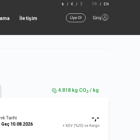
₺
/
€
/
$
TR
/
EN
lama
İletişim
Üye Ol
Giriş
4.818 kg CO
/ kg
2
-,-
vk Tarihi
n Geç
10.08.2026
+ KDV (%20) ve Kargo