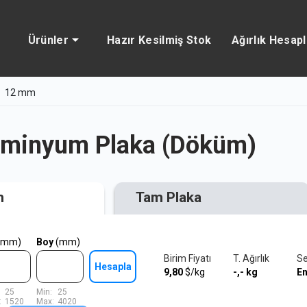
Ürünler
Hazır Kesilmiş Stok
Ağırlık Hesap
12 mm
üminyum Plaka (Döküm)
m
Tam Plaka
(mm)
Boy
(mm)
Birim Fiyatı
T. Ağırlık
Se
Hesapla
9,80
$/kg
-,-
kg
E
25
Min:
25
:
1520
Max:
4020