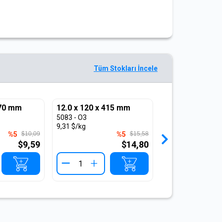
Tüm Stokları İncele
270 mm
12.0 x 120 x 415 mm
12.0 x 121 x 2
5083 - O3
5083 - O3
9,31 $/kg
9,31 $/kg
%5
$10,09
%5
$15,58
$9,59
$14,80
+
+