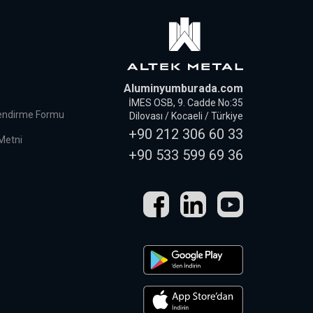
Aluminyumburada.com
İMES OSB, 9. Cadde No:35
lendirme Formu
Dilovası / Kocaeli / Türkiye
+90 212 306 60 33
 Metni
+90 533 599 69 36