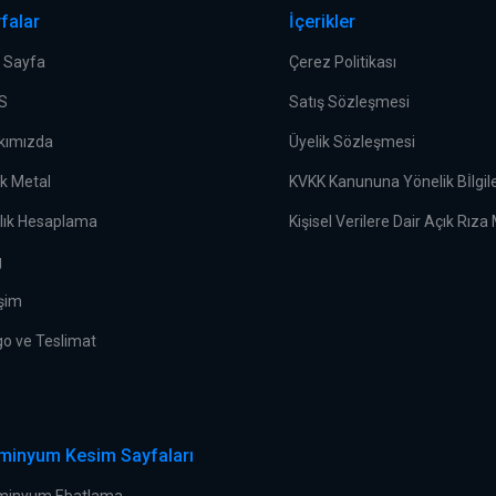
falar
İçerikler
 Sayfa
Çerez Politikası
.S
Satış Sözleşmesi
kımızda
Üyelik Sözleşmesi
ek Metal
KVKK Kanununa Yönelik Bİlgi
rlık Hesaplama
Kişisel Verilere Dair Açık Rıza
g
işim
go ve Teslimat
minyum Kesim Sayfaları