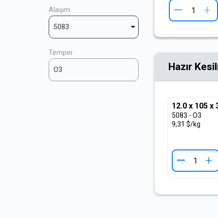
+
Alaşım
5083
Temper
Hazır Kesi
O3
12.0 x 105 x
5083 - O3
9,31 $/kg
+