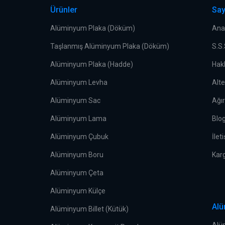
Ürünler
Say
Alüminyum Plaka (Döküm)
Ana
Taşlanmış Alüminyum Plaka (Döküm)
S.S
Alüminyum Plaka (Hadde)
Hak
Alüminyum Levha
Alt
Alüminyum Sac
Ağı
Alüminyum Lama
Blo
Alüminyum Çubuk
İlet
Alüminyum Boru
Kar
Alüminyum Çeta
Alüminyum Külçe
Alü
Alüminyum Billet (Kütük)