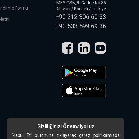
İMES OSB, 9. Cadde No:35
lendirme Formu
Dilovası / Kocaeli / Türkiye
+90 212 306 60 33
 Metni
+90 533 599 69 36
Gizliliğinizi Önemsiyoruz
‘Kabul Et’ butonuna tıklayarak çerez politikamızda