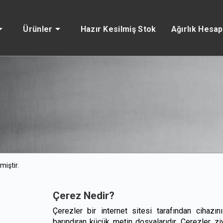
Ürünler
Hazır Kesilmiş Stok
Ağırlık Hesa
ı
miştir.
Çerez Nedir?
Çerezler bir internet sitesi tarafından cihazı
barındıran küçük metin dosyalarıdır. Çerezler, ziy