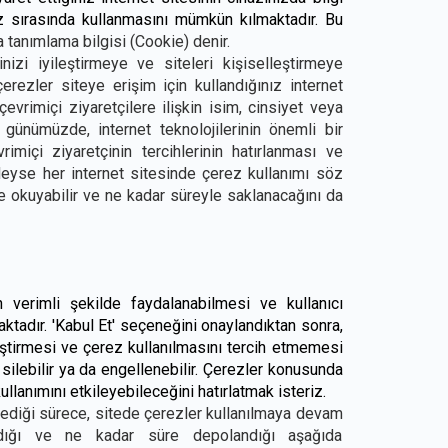
iz sırasında kullanmasını mümkün kılmaktadır. Bu
 tanımlama bilgisi (Cookie) denir.
nizi iyileştirmeye ve siteleri kişiselleştirmeye
çerezler siteye erişim için kullandığınız internet
evrimiçi ziyaretçilere ilişkin isim, cinsiyet veya
 günümüzde, internet teknolojilerinin önemli bir
imiçi ziyaretçinin tercihlerinin hatırlanması ve
eyse her internet sitesinde çerez kullanımı söz
te okuyabilir ve ne kadar süreyle saklanacağını da
 verimli şekilde faydalanabilmesi ve kullanıcı
aktadır. 'Kabul Et' seçeneğini onaylandıktan sonra,
ğiştirmesi ve çerez kullanılmasını tercih etmemesi
 silebilir ya da engellenebilir. Çerezler konusunda
kullanımını etkileyebileceğini hatırlatmak isteriz.
rmediği sürece, sitede çerezler kullanılmaya devam
ıldığı ve ne kadar süre depolandığı aşağıda