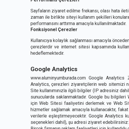
Sayfaların ziyaret edilme frekansı, olası hata iletil
zaman ile birlikte siteyi kullanım şekilleri konular
performansını arttırma amacıyla kullanılmaktadır.
Fonksiyonel Çerezler
Kullanıcıya kolaylık sağlanması amacıyla önceden 
çerezlerdir ve internet sitesi kapsamında kullanı
hedeflemektedir.
Google Analytics
www.aluminyumburada.com Google Analytics Zi
Analytics, çerezleri ziyaretçilerin web sitemizi na
Site kullanımınızla ilgili bilgiler (IP adresiniz da
sunucularda saklanmaktadır. Google bu bilgileri 
için Web Sitesi faaliyetini derlemek ve Web Sites
hizmetler sağlamak amacıyla kullanacaktır, fakat
verilerle eşleştirmeyecektir. Google Analytics k
seçenekleri dahil), şu adresi ziyaret edebilirsini
Birçok firmanın reklam faaliyetleri için kullandığ