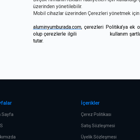
üzerinden yönetilebilir.
Mobil cihazlar üzerinden Çerezleri yönetmek için m
aluminyumburada.com
,
çerezleri Politika’ya ek
olup çerezlerle ilgili kullanım şartlarını v
tutar.
falar
İçerikler
 Sayfa
Çerez Politikası
.S
Satış Sözleşmesi
kımızda
Üyelik Sözleşmesi