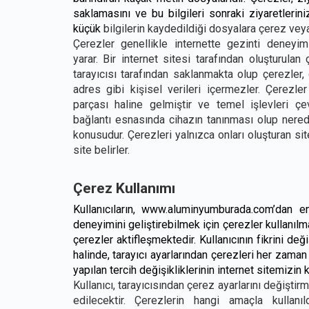
saklamasını ve bu bilgileri sonraki ziyaretlerin
küçük
bilgilerin kaydedildiği dosyalara çerez veya
Çerezler genellikle internette gezinti deneyimi
yarar.
Bir internet sitesi tarafından oluşturulan 
tarayıcısı tarafından saklanmakta olup çerezler, ç
adres gibi kişisel verileri içermezler. Çerezler
parçası haline gelmiştir ve temel işlevleri çevr
bağlantı esnasında cihazın tanınması olup nered
konusudur.
Çerezleri yalnızca onları oluşturan si
site belirler.
Çerez Kullanımı
Kullanıcıların, www.aluminyumburada.com’dan en
deneyimini geliştirebilmek için çerezler kullanılm
çerezler aktifleşmektedir. Kullanıcının fikrini de
halinde, tarayıcı ayarlarından çerezleri her zaman
yapılan tercih değişikliklerinin internet sitemizin 
Kullanıcı, tarayıcısından çerez ayarlarını değişti
edilecektir. Çerezlerin hangi amaçla kullan