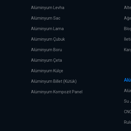
Alüminyum Levha
Alt
Alüminyum Sac
Ağı
Alüminyum Lama
Blo
Alüminyum Çubuk
İlet
Alüminyum Boru
Kar
Alüminyum Çeta
Alüminyum Külçe
Al
Alüminyum Billet (Kütük)
Alü
Alüminyum Kompozit Panel
Su 
CNC
Rul