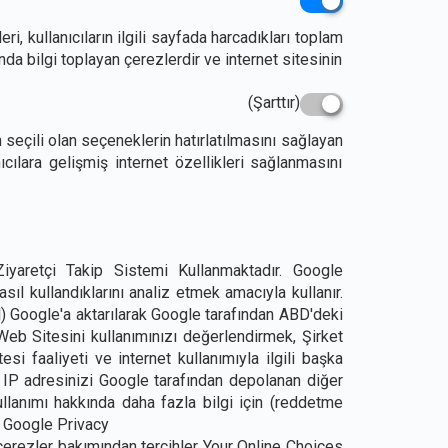
eri, kullanıcıların ilgili sayfada harcadıkları toplam
ında bilgi toplayan çerezlerdir ve internet sitesinin
(Şarttır)
seçili olan seçeneklerin hatırlatılmasını sağlayan
cılara gelişmiş internet özellikleri sağlanmasını
yaretçi Takip Sistemi Kullanmaktadır. Google
sıl kullandıklarını analiz etmek amacıyla kullanır.
hil) Google'a aktarılarak Google tarafından ABD'deki
Web Sitesini kullanımınızı değerlendirmek, Şirket
i faaliyeti ve internet kullanımıyla ilgili başka
 IP adresinizi Google tarafından depolanan diğer
ullanımı hakkında daha fazla bilgi için (reddetme
z: Google Privacy
ı çerezler bakımından tercihler Your Online Choices