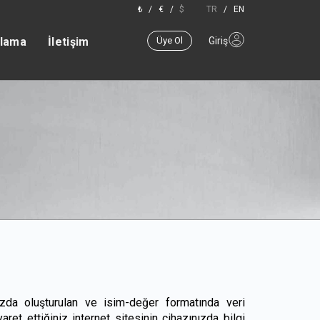
₺
/
€
/
$
TR
/
EN
plama
İletişim
Üye Ol
Giriş
nızda oluşturulan ve isim-değer formatında veri
aret ettiğiniz internet sitesinin cihazınızda bilgi