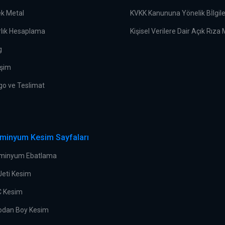
ek Metal
KVKK Kanununa Yönelik Bİlgi
rlık Hesaplama
Kişisel Verilere Dair Açık Rıza
g
işim
go ve Teslimat
üminyum Kesim Sayfaları
minyum Ebatlama
Jeti Kesim
 Kesim
odan Boy Kesim