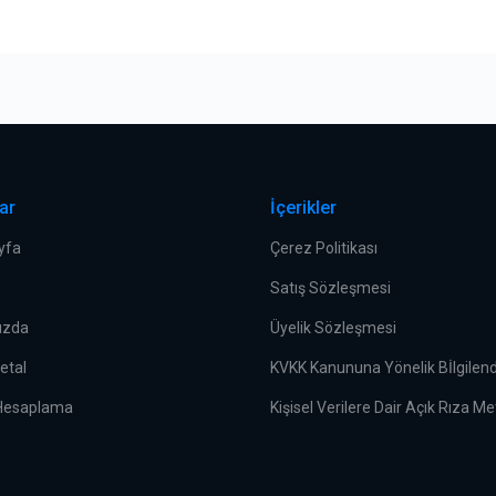
ar
İçerikler
yfa
Çerez Politikası
Satış Sözleşmesi
ızda
Üyelik Sözleşmesi
etal
KVKK Kanununa Yönelik Bİlgile
 Hesaplama
Kişisel Verilere Dair Açık Rıza Me