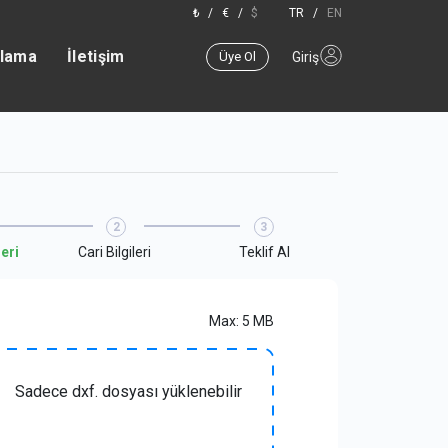
₺
/
€
/
$
TR
/
EN
plama
İletişim
Üye Ol
Giriş
eri
Cari Bilgileri
Teklif Al
Max: 5 MB
Sadece dxf. dosyası yüklenebilir