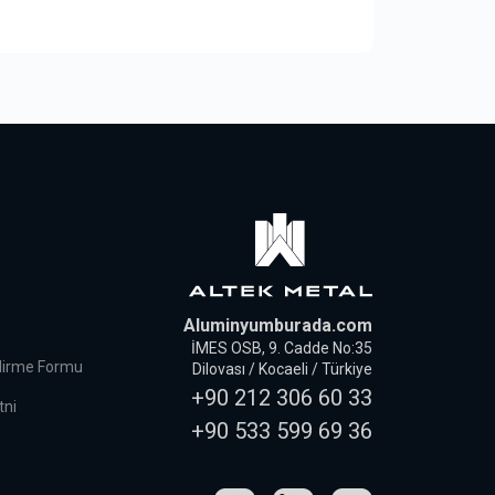
Aluminyumburada.com
İMES OSB, 9. Cadde No:35
ndirme Formu
Dilovası / Kocaeli / Türkiye
+90 212 306 60 33
tni
+90 533 599 69 36