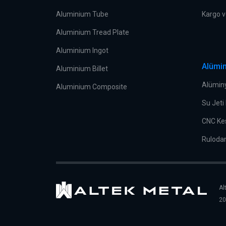
Aluminium Tube
Kargo v
Aluminium Tread Plate
Aluminium Ingot
Alümi
Aluminium Billet
Alümin
Aluminium Composite
Su Jeti
CNC Ke
Ruloda
Al
20