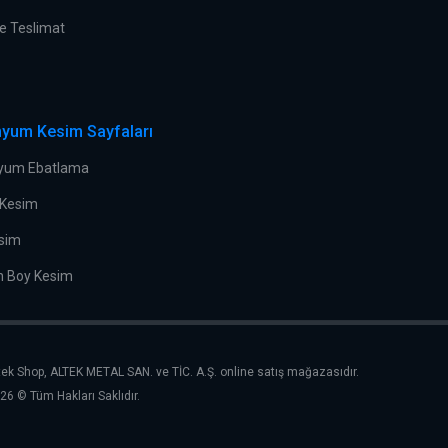
e Teslimat
nyum Kesim Sayfaları
yum Ebatlama
 Kesim
sim
n Boy Kesim
tek Shop, ALTEK METAL SAN. ve TİC. A.Ş. online satış mağazasıdır.
26 © Tüm Hakları Saklıdır.