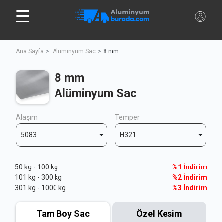
Ana Sayfa
Alüminyum Sac
8 mm
8 mm
Alüminyum Sac
Alaşım
Temper
5083
H321
50 kg - 100 kg
%1 İndirim
101 kg - 300 kg
%2 İndirim
301 kg - 1000 kg
%3 İndirim
Tam Boy Sac
Özel Kesim