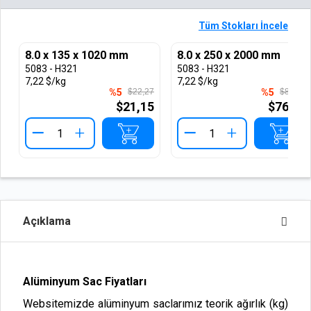
Tüm Stokları İncele
8.0 x 135 x 1020 mm
8.0 x 250 x 2000 mm
5083 - H321
5083 - H321
7,22 $/kg
7,22 $/kg
%5
$22,27
%5
$80,86
$21,15
$76,82
+
+
Açıklama
Alüminyum Sac Fiyatları
Websitemizde alüminyum saclarımız teorik ağırlık (kg)