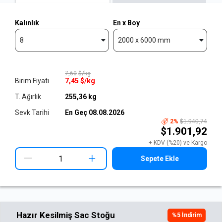
Kalınlık
En x Boy
8
2000 x 6000 mm
7,60
$/kg
Birim Fiyatı
7,45
$/kg
T. Ağırlık
255,36
kg
Sevk Tarihi
En Geç
08.08.2026
2
%
$1.940,74
$1.901,92
+ KDV (%20) ve Kargo
+
Sepete Ekle
Hazır Kesilmiş Sac Stoğu
%
5
İndirim