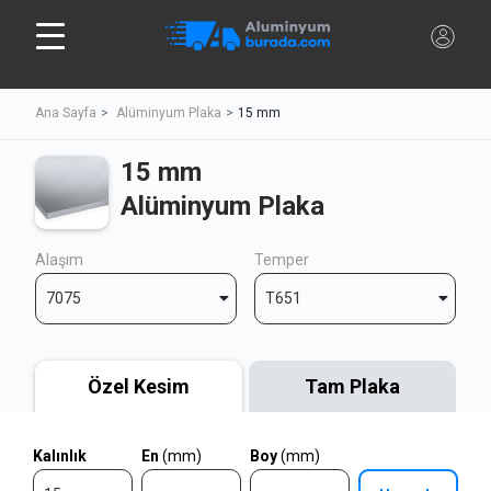
Ana Sayfa
Alüminyum Plaka
15 mm
15 mm
Alüminyum Plaka
Alaşım
Temper
7075
T651
Özel Kesim
Tam Plaka
Kalınlık
En
(mm)
Boy
(mm)