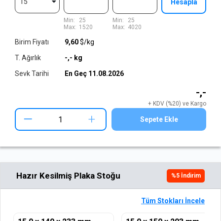
15
Hesapla
Min:
25
Min:
25
Max:
1520
Max:
4020
Birim Fiyatı
9,60
$/kg
T. Ağırlık
-,-
kg
Sevk Tarihi
En Geç
11.08.2026
-,-
+ KDV (%20) ve Kargo
+
Sepete Ekle
Hazır Kesilmiş Plaka Stoğu
%
5
İndirim
Tüm Stokları İncele