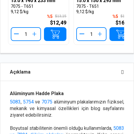
15.0 x 140 x 233 mm
15.0 x 150 x 293 mm
7075 - T651
7075 - T651
9,12 $/kg
9,12 $/kg
%5
$13,15
%5
$17,76
$12,49
$16,87
+
+
Açıklama
Alüminyum Hadde Plaka
5083
,
5754
ve
7075
alüminyum plakalarımızın fiziksel,
mekanik ve kimyasal özellikleri için blog sayfalarını
ziyaret edebilirsiniz.
Boyutsal stabilitenin önemli olduğu kullanımlarda,
5083