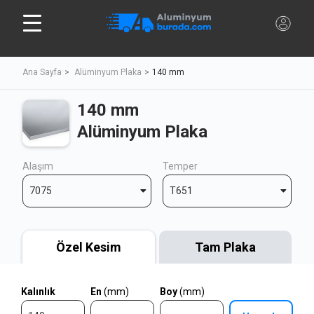
Ana Sayfa
Alüminyum Plaka
140 mm
140 mm
Alüminyum Plaka
Alaşım
Temper
7075
T651
Özel Kesim
Tam Plaka
Kalınlık
En
(mm)
Boy
(mm)