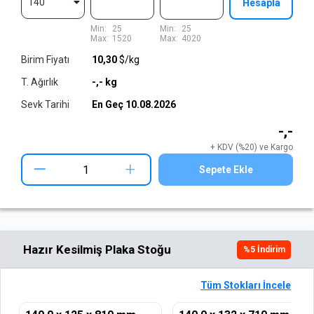
140
Hesapla
Min:
25
Min:
25
Max:
1520
Max:
4020
Birim Fiyatı
10,30
$/kg
T. Ağırlık
-,-
kg
Sevk Tarihi
En Geç
10.08.2026
-,-
+ KDV (%20) ve Kargo
+
Sepete Ekle
Hazır Kesilmiş Plaka Stoğu
%
5
İndirim
Tüm Stokları İncele