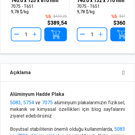
140.0 x 125 x 810 mm
140.0 x 132 x 710 mm
7075 - T651
7075 - T651
9,78 $/kg
9,78 $/kg
%5
$410,25
%5
$379,76
$389,54
$360,59
+
+
Açıklama
Alüminyum Hadde Plaka
5083
,
5754
ve
7075
alüminyum plakalarımızın fiziksel,
mekanik ve kimyasal özellikleri için blog sayfalarını
ziyaret edebilirsiniz.
Boyutsal stabilitenin önemli olduğu kullanımlarda,
5083