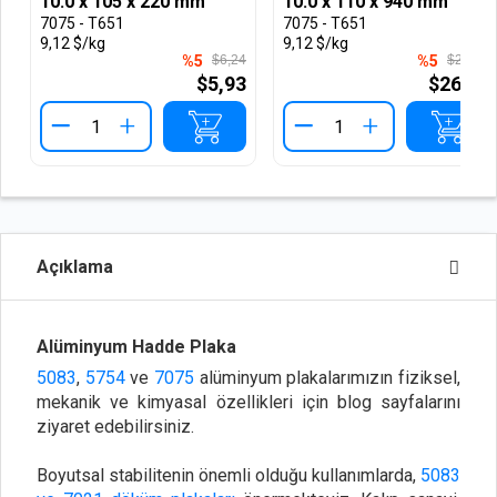
10.0 x 105 x 220 mm
10.0 x 110 x 940 mm
7075 - T651
7075 - T651
9,12 $/kg
9,12 $/kg
%5
$6,24
%5
$27,94
$5,93
$26,54
+
+
Açıklama
Alüminyum Hadde Plaka
5083
,
5754
ve
7075
alüminyum plakalarımızın fiziksel,
mekanik ve kimyasal özellikleri için blog sayfalarını
ziyaret edebilirsiniz.
Boyutsal stabilitenin önemli olduğu kullanımlarda,
5083