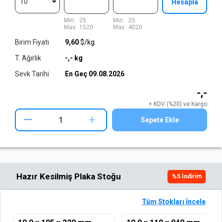
10
Hesapla
Min:
25
Min:
25
Max:
1520
Max:
4020
Birim Fiyatı
9,60
$/kg
T. Ağırlık
-,-
kg
Sevk Tarihi
En Geç
09.08.2026
-,-
+ KDV (%20) ve Kargo
+
Sepete Ekle
Hazır Kesilmiş Plaka Stoğu
%
5
İndirim
Tüm Stokları İncele