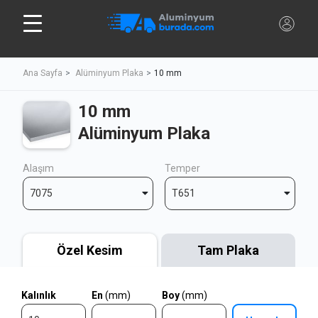
Ana Sayfa
Alüminyum Plaka
10 mm
10 mm
Alüminyum Plaka
Alaşım
Temper
7075
T651
Özel Kesim
Tam Plaka
Kalınlık
En
(mm)
Boy
(mm)