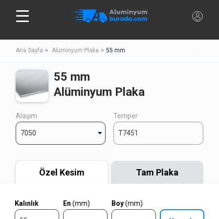
Ana Sayfa
Alüminyum Plaka
55 mm
55 mm
Alüminyum Plaka
Alaşım
Temper
7050
T7451
Özel Kesim
Tam Plaka
Kalınlık
En
(mm)
Boy
(mm)