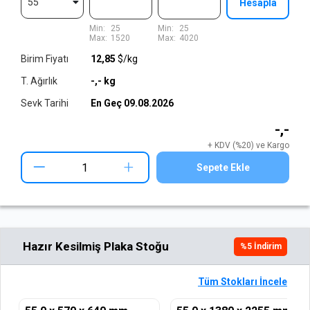
55
Hesapla
Min:
25
Min:
25
Max:
1520
Max:
4020
Birim Fiyatı
12,85
$/kg
T. Ağırlık
-,-
kg
Sevk Tarihi
En Geç
09.08.2026
-,-
+ KDV (%20) ve Kargo
+
Sepete Ekle
Hazır Kesilmiş Plaka Stoğu
%
5
İndirim
Tüm Stokları İncele