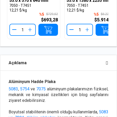
55.0 x 570 x 640 mm
55.0 x 1380 x 2255 mm
7050 - T7451
7050 - T7451
12,21 $/kg
12,21 $/kg
%5
$729,62
%5
$6.224,15
$693,28
$5.914,16
+
+
Açıklama
Alüminyum Hadde Plaka
5083
,
5754
ve
7075
alüminyum plakalarımızın fiziksel,
mekanik ve kimyasal özellikleri için blog sayfalarını
ziyaret edebilirsiniz.
Boyutsal stabilitenin önemli olduğu kullanımlarda,
5083