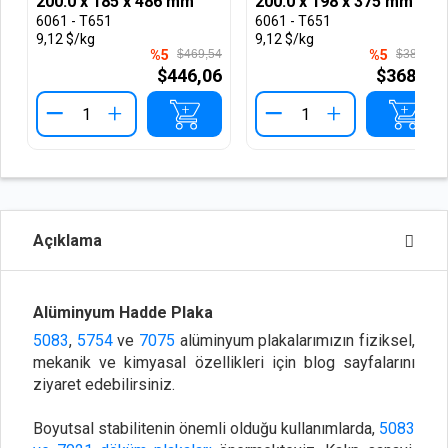
200.0 x 185 x 486 mm
200.0 x 198 x 375 mm
6061 - T651
6061 - T651
9,12 $/kg
9,12 $/kg
%5
$469,54
%5
$387,74
$446,06
$368,36
+
+
Açıklama
Alüminyum Hadde Plaka
5083
,
5754
ve
7075
alüminyum plakalarımızın fiziksel,
mekanik ve kimyasal özellikleri için blog sayfalarını
ziyaret edebilirsiniz.
Boyutsal stabilitenin önemli olduğu kullanımlarda,
5083