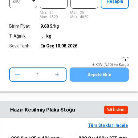
200
Hesapla
Min:
25
Min:
25
Max:
1520
Max:
4020
Birim Fiyatı
9,60
$/kg
T. Ağırlık
-,-
kg
Sevk Tarihi
En Geç
10.08.2026
-,-
+ KDV (%20) ve Kargo
+
Sepete Ekle
Hazır Kesilmiş Plaka Stoğu
%
5
İndirim
Tüm Stokları İncele