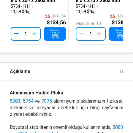
8.0 x 204 x 2605 mm
8.0 x 210 x 2605 mm
5754 - H111
5754 - H111
11,59 $/kg
11,59 $/kg
%5
$141,64
%5
$145,79
$134,56
$138,50
Max Adet:
10
+
+
Açıklama
Alüminyum Hadde Plaka
5083
,
5754
ve
7075
alüminyum plakalarımızın fiziksel,
mekanik ve kimyasal özellikleri için blog sayfalarını
ziyaret edebilirsiniz.
Boyutsal stabilitenin önemli olduğu kullanımlarda,
5083