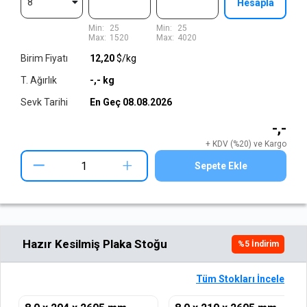
8
Hesapla
Min:
25
Min:
25
Max:
1520
Max:
4020
Birim Fiyatı
12,20
$/kg
T. Ağırlık
-,-
kg
Sevk Tarihi
En Geç
08.08.2026
-,-
+ KDV (%20) ve Kargo
+
Sepete Ekle
Hazır Kesilmiş Plaka Stoğu
%
5
İndirim
Tüm Stokları İncele