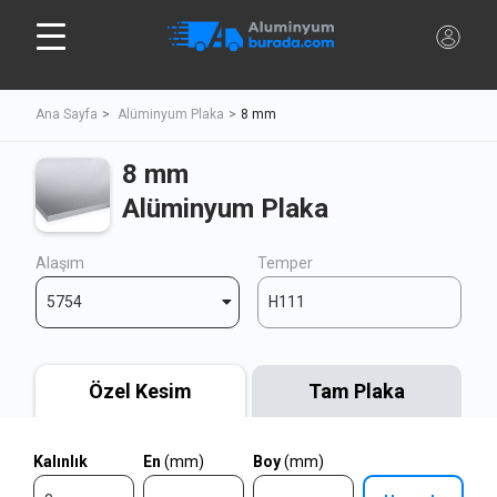
Ana Sayfa
Alüminyum Plaka
8 mm
8 mm
Alüminyum Plaka
Alaşım
Temper
5754
H111
Özel Kesim
Tam Plaka
Kalınlık
En
(mm)
Boy
(mm)