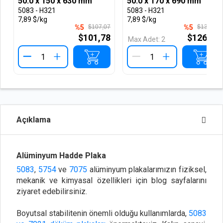
50.0 x 150 x 630 mm
50.0 x 170 x 690 mm
5083 - H321
5083 - H321
7,89 $/kg
7,89 $/kg
%5
$107,07
%5
$132,88
$101,78
$126,32
Max Adet:
2
+
+
Açıklama
Alüminyum Hadde Plaka
5083
,
5754
ve
7075
alüminyum plakalarımızın fiziksel,
mekanik ve kimyasal özellikleri için blog sayfalarını
ziyaret edebilirsiniz.
Boyutsal stabilitenin önemli olduğu kullanımlarda,
5083