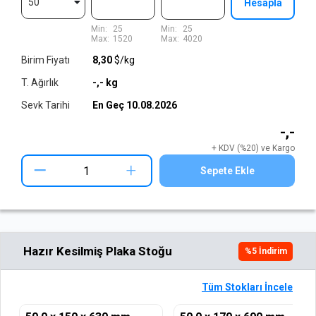
50
Hesapla
Min:
25
Min:
25
Max:
1520
Max:
4020
Birim Fiyatı
8,30
$/kg
T. Ağırlık
-,-
kg
Sevk Tarihi
En Geç
10.08.2026
-,-
+ KDV (%20) ve Kargo
+
Sepete Ekle
Hazır Kesilmiş Plaka Stoğu
%
5
İndirim
Tüm Stokları İncele