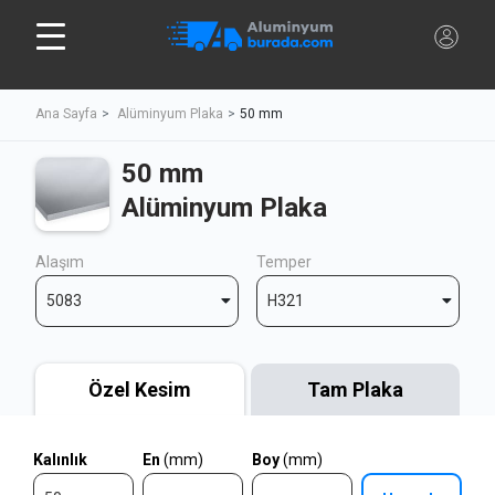
Ana Sayfa
Alüminyum Plaka
50 mm
50 mm
Alüminyum Plaka
Alaşım
Temper
5083
H321
Özel Kesim
Tam Plaka
Kalınlık
En
(mm)
Boy
(mm)