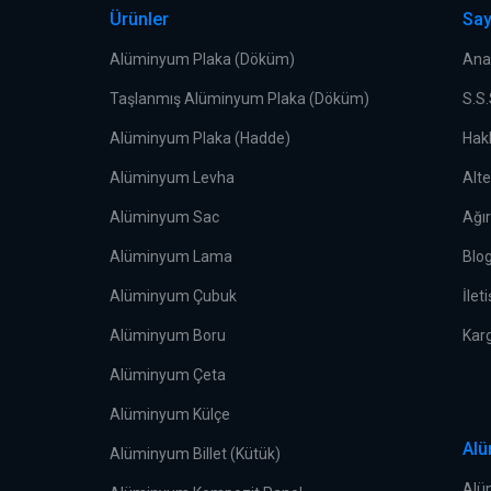
Ürünler
Say
Alüminyum Plaka (Döküm)
Ana
Taşlanmış Alüminyum Plaka (Döküm)
S.S
Alüminyum Plaka (Hadde)
Hak
Alüminyum Levha
Alt
Alüminyum Sac
Ağı
Alüminyum Lama
Blo
Alüminyum Çubuk
İlet
Alüminyum Boru
Kar
Alüminyum Çeta
Alüminyum Külçe
Alü
Alüminyum Billet (Kütük)
Alü