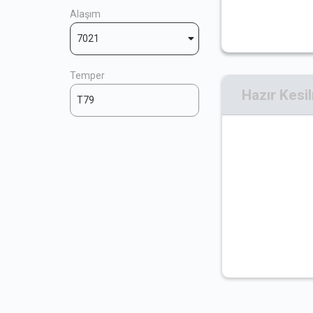
Alaşım
7021
Temper
Hazır Kesi
T79