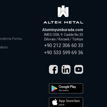
Aluminyumburada.com
İMES OSB, 9. Cadde No:35
lendirme Formu
Dilovası / Kocaeli / Türkiye
+90 212 306 60 33
 Metni
+90 533 599 69 36