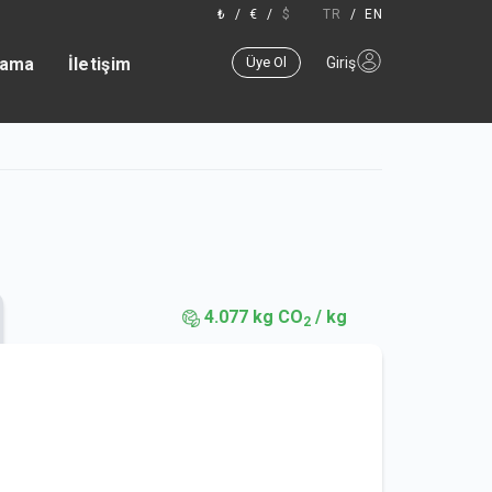
₺
/
€
/
$
TR
/
EN
lama
İletişim
Üye Ol
Giriş
4.077 kg CO
/ kg
2