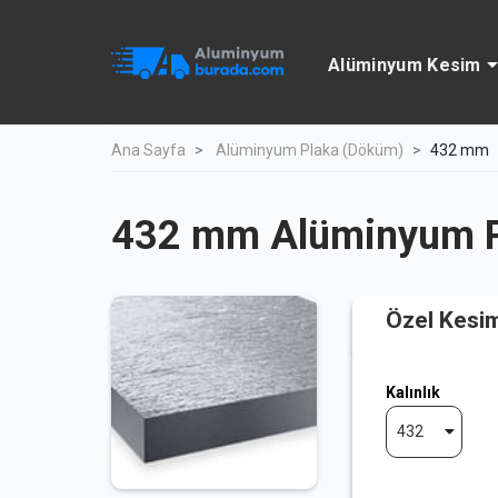
Alüminyum Kesim
Ana Sayfa
Alüminyum Plaka (Döküm)
432 mm
432 mm Alüminyum P
Özel Kesi
Kalınlık
432