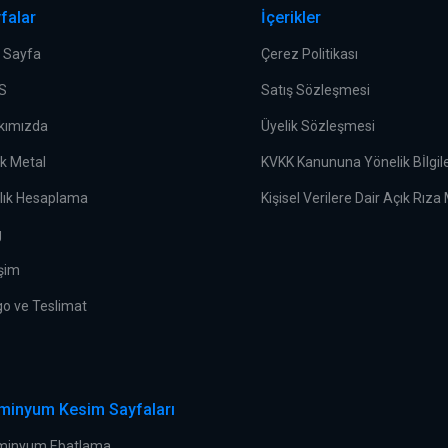
falar
İçerikler
 Sayfa
Çerez Politikası
.S
Satış Sözleşmesi
kımızda
Üyelik Sözleşmesi
ek Metal
KVKK Kanununa Yönelik Bİlgi
rlık Hesaplama
Kişisel Verilere Dair Açık Rıza
g
işim
go ve Teslimat
minyum Kesim Sayfaları
minyum Ebatlama