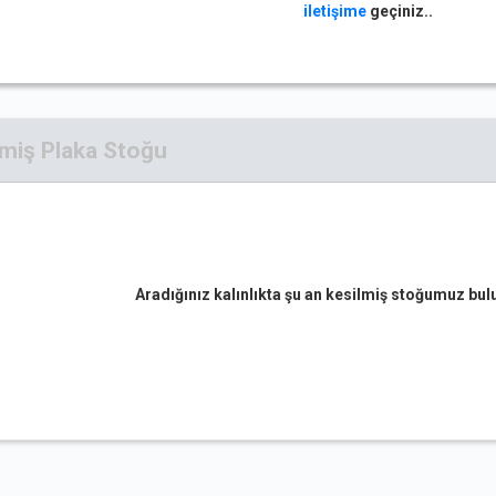
iletişime
geçiniz..
lmiş Plaka Stoğu
Aradığınız kalınlıkta şu an kesilmiş stoğumuz b