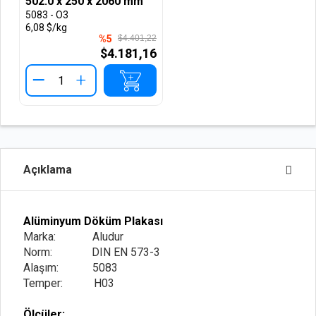
502.0 x 250 x 2060 mm
5083 - O3
6,08 $/kg
%5
$4.401,22
$4.181,16
+
Açıklama
Alüminyum Döküm Plakası
Marka: Aludur
Norm: DIN EN 573-3
Alaşım: 5083
Temper: H03
Ölçüler: