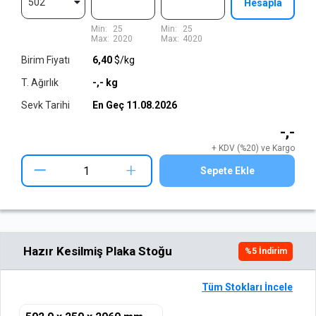
502
Hesapla
Min:
25
Min:
25
Max:
2020
Max:
4020
Birim Fiyatı
6,40
$/kg
T. Ağırlık
-,-
kg
Sevk Tarihi
En Geç
11.08.2026
-,-
+ KDV (%20) ve Kargo
+
Sepete Ekle
Hazır Kesilmiş Plaka Stoğu
%
5
İndirim
Tüm Stokları İncele