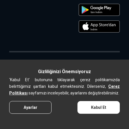
Gizliliğinizi Önemsiyoruz
‘Kabul Et’ butonuna tıklayarak çerez politikamızda
Altek Shop, ALTEK METAL SAN. ve TİC. A.Ş. online satış mağazasıdır.
belirttiğimiz şartları kabul etmektesiniz. Dilerseniz,
Çerez
2026 © Tüm Hakları Saklıdır.
Politikası
sayfamızı inceleyebilir, ayarlarını değiştirebilirsiniz.
Ayarlar
Kabul Et