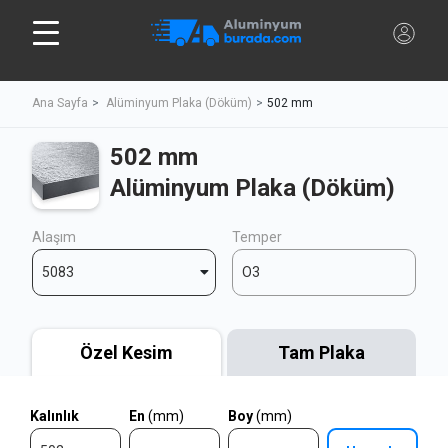
Ana Sayfa
Alüminyum Plaka (Döküm)
502 mm
502 mm
Alüminyum Plaka (Döküm)
Alaşım
Temper
5083
O3
Özel Kesim
Tam Plaka
Kalınlık
En
(mm)
Boy
(mm)