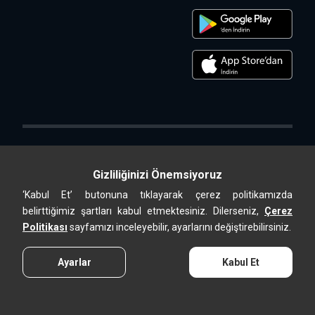
Gizliliğinizi Önemsiyoruz
‘Kabul Et’ butonuna tıklayarak çerez politikamızda
Altek Shop, ALTEK METAL SAN. ve TİC. A.Ş. online satış mağazasıdır.
belirttiğimiz şartları kabul etmektesiniz. Dilerseniz,
Çerez
2026 © Tüm Hakları Saklıdır.
Politikası
sayfamızı inceleyebilir, ayarlarını değiştirebilirsiniz.
Ayarlar
Kabul Et