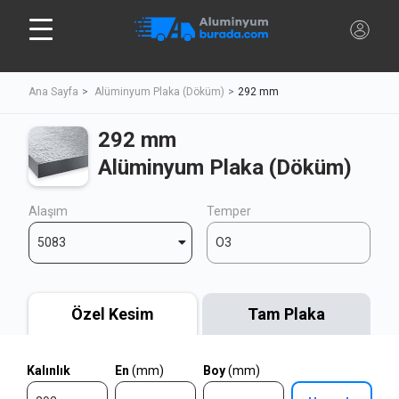
Ana Sayfa
Alüminyum Plaka (Döküm)
292 mm
292 mm
Alüminyum Plaka (Döküm)
Alaşım
Temper
5083
O3
Özel Kesim
Tam Plaka
Kalınlık
En
(mm)
Boy
(mm)