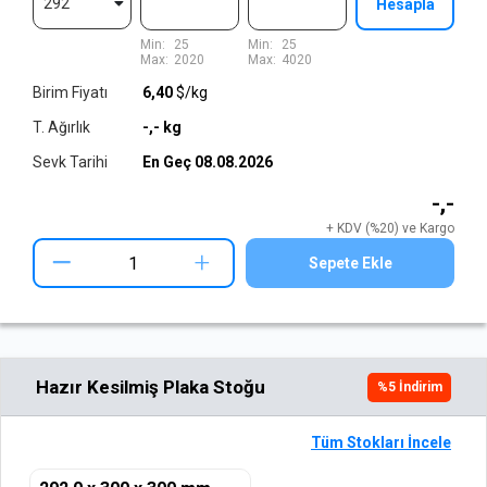
292
Hesapla
Min:
25
Min:
25
Max:
2020
Max:
4020
Birim Fiyatı
6,40
$/kg
T. Ağırlık
-,-
kg
Sevk Tarihi
En Geç
08.08.2026
-,-
+ KDV (%20) ve Kargo
+
Sepete Ekle
Hazır Kesilmiş Plaka Stoğu
%
5
İndirim
Tüm Stokları İncele