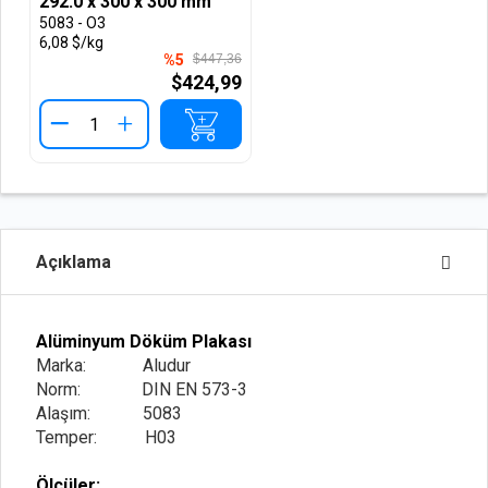
292.0 x 300 x 300 mm
5083 - O3
6,08 $/kg
%5
$447,36
$424,99
+
Açıklama
Alüminyum Döküm Plakası
Marka: Aludur
Norm: DIN EN 573-3
Alaşım: 5083
Temper: H03
Ölçüler: