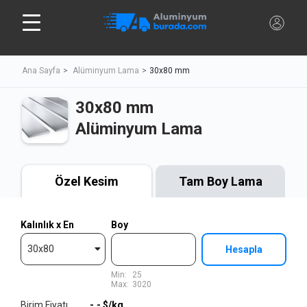
Ana Sayfa
Alüminyum Lama
30x80 mm
30x80 mm
Alüminyum Lama
Özel Kesim
Tam Boy Lama
Kalınlık x En
Boy
30x80
Hesapla
Min:
25
Max:
3020
Birim Fiyatı
-,-
$/kg