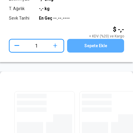
T. Ağırlık
-,-
kg
Sevk Tarihi
En Geç
--.--.----
$ -,-
+ KDV (%20) ve Kargo
+
Sepete Ekle
Hazır Kesilmiş Lama Stoğu
Tüm Stokları İncele