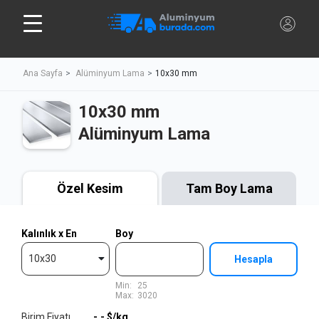
Ana Sayfa
Alüminyum Lama
10x30 mm
10x30 mm
Alüminyum Lama
Özel Kesim
Tam Boy Lama
Kalınlık x En
Boy
10x30
Hesapla
Min:
25
Max:
3020
Birim Fiyatı
-,-
$/kg