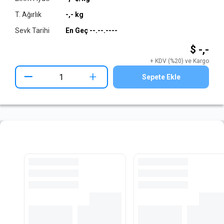
T. Ağırlık
-,-
kg
Sevk Tarihi
En Geç
--.--.----
$ -,-
+ KDV (%20) ve Kargo
+
Sepete Ekle
Hazır Kesilmiş Lama Stoğu
Tüm Stokları İncele
Loading...