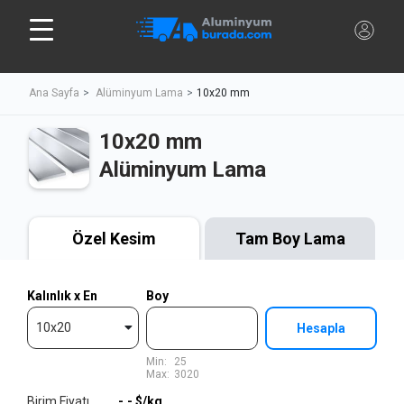
Ana Sayfa
Alüminyum Lama
10x20 mm
10x20 mm
Alüminyum Lama
Özel Kesim
Tam Boy Lama
Kalınlık x En
Boy
10x20
Hesapla
Min:
25
Max:
3020
Birim Fiyatı
-,-
$/kg