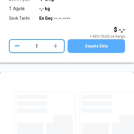
T. Ağırlık
-,-
kg
Sevk Tarihi
En Geç
--.--.----
$ -,-
+ KDV (%20) ve Kargo
+
Sepete Ekle
Hazır Kesilmiş Lama Stoğu
Tüm Stokları İncele
Loading...