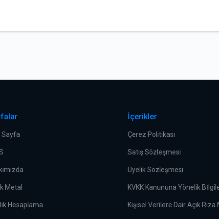
falar
İçerikler
 Sayfa
Çerez Politikası
.S
Satış Sözleşmesi
kımızda
Üyelik Sözleşmesi
ek Metal
KVKK Kanununa Yönelik Bİlgi
rlık Hesaplama
Kişisel Verilere Dair Açık Rıza