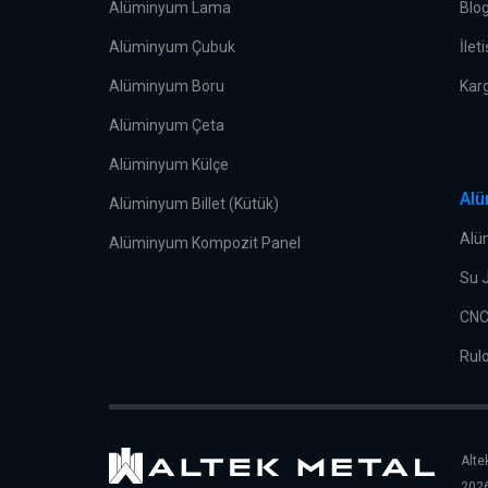
Alüminyum Lama
Blo
Alüminyum Çubuk
İlet
Alüminyum Boru
Kar
Alüminyum Çeta
Alüminyum Külçe
Alü
Alüminyum Billet (Kütük)
Alü
Alüminyum Kompozit Panel
Su 
CNC
Rul
Alte
2026