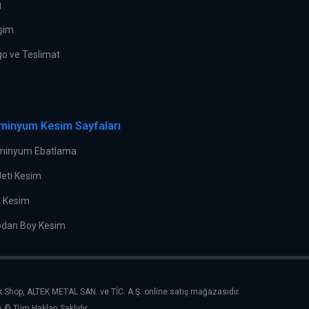
g
işim
go ve Teslimat
minyum Kesim Sayfaları
minyum Ebatlama
Jeti Kesim
 Kesim
odan Boy Kesim
k Shop, ALTEK METAL SAN. ve TİC. A.Ş. online satış mağazasıdır.
 © Tüm Hakları Saklıdır.