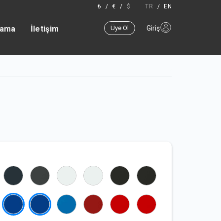
₺
/
€
/
$
TR
/
EN
lama
İletişim
Üye Ol
Giriş