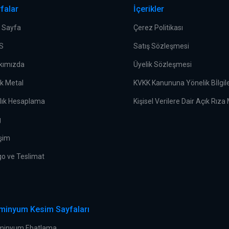
falar
İçerikler
 Sayfa
Çerez Politikası
.S
Satış Sözleşmesi
kımızda
Üyelik Sözleşmesi
ek Metal
KVKK Kanununa Yönelik Bİlgi
rlık Hesaplama
Kişisel Verilere Dair Açık Rıza
g
işim
go ve Teslimat
minyum Kesim Sayfaları
minyum Ebatlama