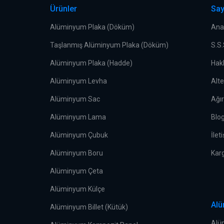
Ürünler
Say
Alüminyum Plaka (Döküm)
Ana
Taşlanmış Alüminyum Plaka (Döküm)
S.S
Alüminyum Plaka (Hadde)
Hak
Alüminyum Levha
Alt
Alüminyum Sac
Ağı
Alüminyum Lama
Blo
Alüminyum Çubuk
İlet
Alüminyum Boru
Kar
Alüminyum Çeta
Alüminyum Külçe
Alü
Alüminyum Billet (Kütük)
Alü