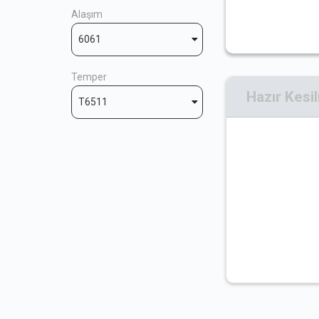
Alaşım
6061
Temper
Hazır Kesi
T6511