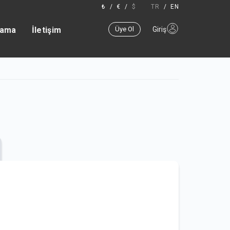
₺
/
€
/
$
TR
/
EN
lama
İletişim
Üye Ol
Giriş