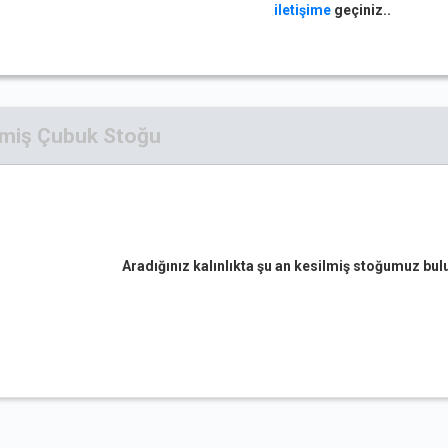
iletişime
geçiniz..
lmiş Çubuk Stoğu
Aradığınız kalınlıkta şu an kesilmiş stoğumuz b