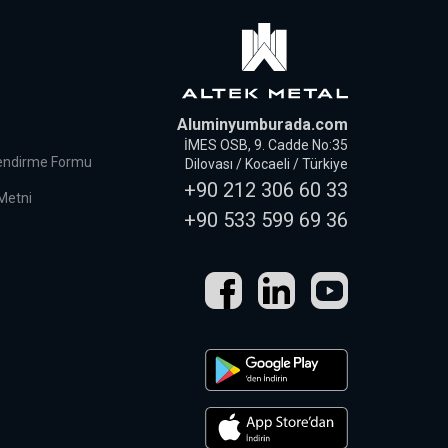
Aluminyumburada.com
İMES OSB, 9. Cadde No:35
lendirme Formu
Dilovası / Kocaeli / Türkiye
+90 212 306 60 33
 Metni
+90 533 599 69 36