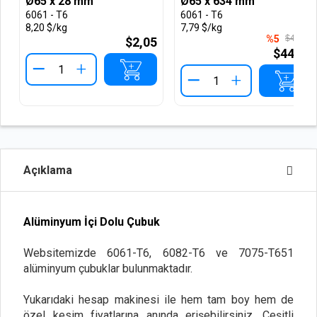
Ø65 x 28 mm
Ø65 x 634 mm
6061 - T6
6061 - T6
8,20 $/kg
7,79 $/kg
%5
$46,90
$2,05
$44,56
+
+
Açıklama
Alüminyum İçi Dolu Çubuk
Websitemizde 6061-T6, 6082-T6 ve 7075-T651
alüminyum çubuklar bulunmaktadır.
Yukarıdaki hesap makinesi ile hem tam boy hem de
özel kesim fiyatlarına anında erişebilirsiniz. Çeşitli