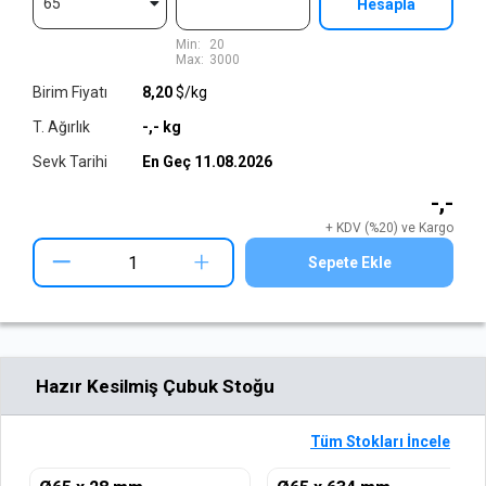
65
Hesapla
Min:
20
Max:
3000
Birim Fiyatı
8,20
$/kg
T. Ağırlık
-,-
kg
Sevk Tarihi
En Geç
11.08.2026
-,-
+ KDV (%20) ve Kargo
+
Sepete Ekle
Hazır Kesilmiş Çubuk Stoğu
Tüm Stokları İncele