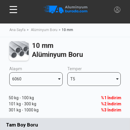
Ana Sayfa
Alüminyum Boru
10 mm
10 mm
Alüminyum Boru
Alaşım
Temper
6060
T5
50 kg - 100 kg
%1 İndirim
101 kg - 300 kg
%2 İndirim
301 kg - 1000 kg
%3 İndirim
Tam Boy Boru