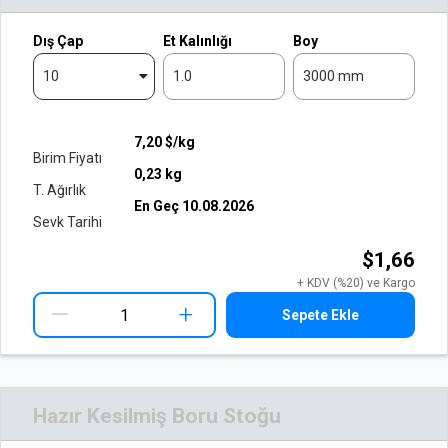
Dış Çap
Et Kalınlığı
Boy
10
1.0
3000 mm
7,20
$/kg
Birim Fiyatı
0,23
kg
T. Ağırlık
En Geç
10.08.2026
Sevk Tarihi
$1,66
+ KDV (%20) ve Kargo
+
Sepete Ekle
Hazır Kesilmiş Boru Stoğu