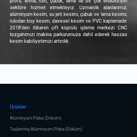
profil, levha, rulo, çubuk, lama ile bir çok endüstriyel
sektöre hizmet etmekteyiz. Uzmanlık alanlarımız;
alüminyum kesim, su jeti kesimi, çubuk ve lama kesimi,
rulodan boy kesim, dairesel kesim ve PVC kaplamadır.
2018’den itibaren çift köprülü işleme merkezi CNC
tezgahımızı makina parkurumuza dahil ederek hassas
kesim kabiliyetimizi artırdık.
Ürünler
Alüminyum Plaka (Döküm)
Taşlanmış Alüminyum Plaka (Döküm)