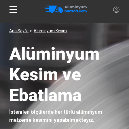
Ana Sayfa
Alüminyum Kesim
Alüminyum
Kesim ve
Ebatlama
İstenilen ölçülerde her türlü alüminyum
malzeme kesimini yapabilmekteyiz.