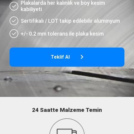
Plakalarda her kalınlık ve boy kesim
kabiliyeti
Sertifikalı / LOT takip edilebilir alüminyum
+/- 0.2 mm tolerans ile plaka kesim
Teklif Al
24 Saatte Malzeme Temin